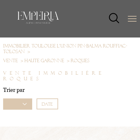
Immobilier Toulouse L'Union Pin-Balma Rouffiac-
Tolosan
Vente
Haute garonne
Roques
VENTE IMMOBILIÈRE
ROQUES
Trier par
Date
Prix