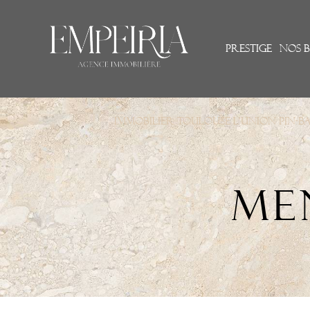
Prestige
nos b
Immobilier Toulouse L'Union Pin-
ME