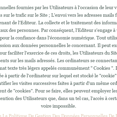
nelles fournies par les Utilisateurs à l'occasion de leur vi
sur le trafic sur le Site ; L'envoi vers les adresses mails
ant de l'Editeur. La collecte et le traitement des inform
taux des personnes. Par conséquent, l'Editeur s'engage à
pour la confiance dans l'économie numérique. Tout utilisa
ession aux données personnelles le concernant. Il peut exe
 faciliter l'exercice de ces droits, les Utilisateurs du Sit
ents sur les mails adressés. Les ordinateurs se connectan
ormat texte très légers appelés communément " Cookies ". 
uée à partir de l'ordinateur sur lequel est stocké le "cookie"
entifier les visites successives faites à partir d'un même 
ment de "cookies". Pour se faire, elles peuvent employer l
ention des Utilisateurs que, dans un tel cas, l'accès à cert
voire impossible.
e La Politique De Gestion Des Données Personnelles De 