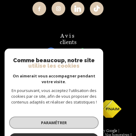
avis
clients
Comme beaucoup, notre site
utilise les cookies
On aimerait vous accompagner pendant
votre visite.
nous
En poursuivant, vous acceptez l'utilisation des
adhérons
cookies par ce site, afin de vous proposer des
contenus adaptés et réaliser des statistiques !
PARAMÉTRER
© 2026 | Tous droits réservés | Traduction powered by Google |
Plan du site
Mentions légales
Admin
Nos partenaires
Nos honoraires