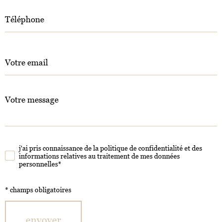
E
Téléphone
Z
V
O
S
Adresse
C
email
O
O
R
Message
R
D
*
E
O
N
N
S
N
E
É
j'ai pris connaissance de la politique de confidentialité et des
I
Validation
informations relatives au traitement de mes données
E
G
personnelles*
S
N
E
* champs obligatoires
Z
V
O
envoyer