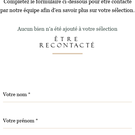
Complétez le formulaire ci-dessous pour être contacté
par notre équipe afin d’en savoir plus sur votre sélection.
Aucun bien n'a été ajouté à votre sélection
ÊTRE
RECONTACTÉ
Nom
R
*
E
N
S
E
Prénom
*
I
G
N