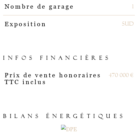
1
Nombre de garage
Sud
Exposition
INFOS FINANCIÈRES
470 000 €
Prix de vente honoraires
Caractéristiques
Valeurs
TTC inclus
BILANS ÉNERGÉTIQUES