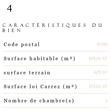
4
CARACTÉRISTIQUES DU
BIEN
31380
Code postal
Caractéristiques
Valeurs
189,04 m²
Surface habitable (m²)
405 m²
surface terrain
189,04 m²
Surface loi Carrez (m²)
4
Nombre de chambre(s)