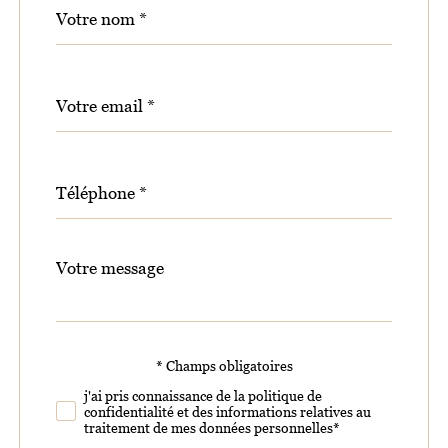
Nom
Fieldset
*
par
défaut
email
*
Téléphone
*
Message
Fieldset
*
par
défaut
* Champs obligatoires
Validation
j'ai pris connaissance de la politique de
confidentialité et des informations relatives au
traitement de mes données personnelles*