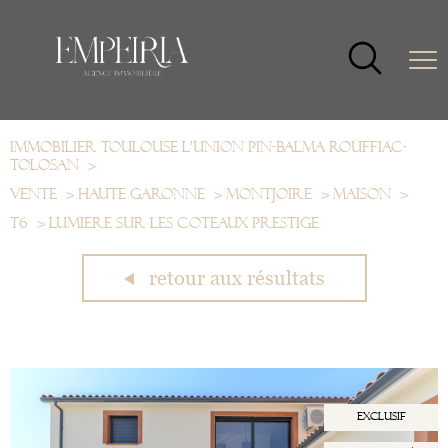
Immobilier Toulouse L'Union Pin-Balma Rouffiac-
Tolosan
Vente
Haute garonne
Montjoire
Maison
T6
Lumiere sur les coteaux prestige
retour aux résultats
exclusif