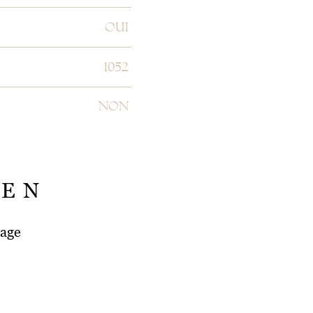
OUI
1052
NON
IEN
tage