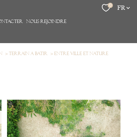
Langue
0
FR
ONTACTER
Nous rejoindre
n
Terrain a batir
Entre ville et nature