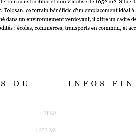
rrain constructible et non viabilisé de 1052 m2. Situé 
ac-Tolosan, ce terrain bénéficie d’un emplacement idéal à
é dans un environnement verdoyant, il offre un cadre de
modités : écoles, commerces, transports en commun, et ac
S DU
INFOS FI
Caractéristiques
Valeurs
31180
1 052 m²