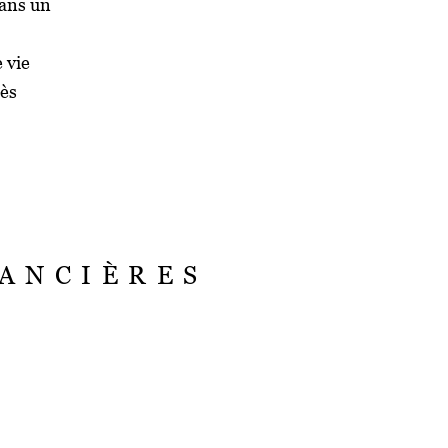
dans un
 vie
cès
NANCIÈRES