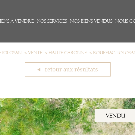
iens à vendre
Nos services
Nos biens vendus
NOUS C
c-Tolosan
Vente
Haute garonne
Rouffiac tolosa
retour aux résultats
vendu