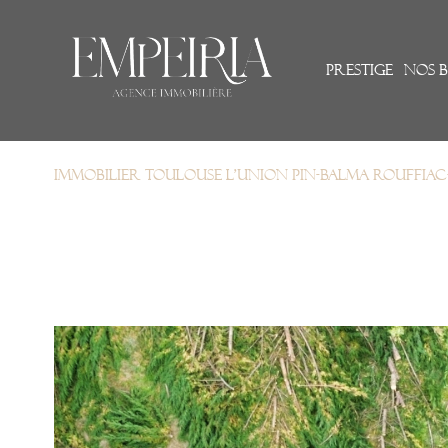
Prestige
nos b
Immobilier Toulouse L'Union Pin-Balma Rouffia