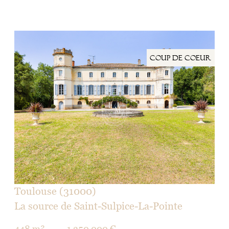
coup de coeur
voir le bien
Toulouse (31000)
La source de Saint-Sulpice-La-Pointe
448 m²
-
1 350 000 €