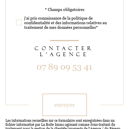
* Champs obligatoires
Validation
j'ai pris connaissance de la politique de
confidentialité et des informations relatives au
traitement de mes données personnelles*
CONTACTER
L'AGENCE
07 89 09 53 41
Validation
envoyer
Les informations recueillies sur ce formulaire sont enregistrées dans un
fichier informatisé par La Boite Immo agissant comme Sous-traitant du
traitement pour la gestion de la clientèle/prospects de l'Agence / du Réseau