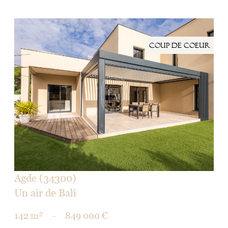
coup de coeur
voir le bien
Agde (34300)
Un air de Bali
142 m²
-
849 000 €